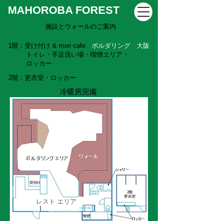
MAHOROBA FOREST
施設とウォールのご案内
1階：受け付け & mori cafe
ボルダリング 大阪
トイレ・手足洗い場・喫煙エリア・
ロッカー
2階：更衣室・ロッカー
冷暖房完備
レスト エリア